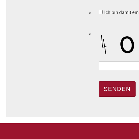
Ich bin damit ei
*
*
SENDEN